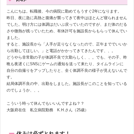
こんにちは。転職後、今の病院に勤めてもうすぐ2年になります。
昨日、夜に急に高熱と腹痛が襲ってきて夜中はほとんど寝られません
でした。明け方には体調はだいぶ戻っていたのですが、まだ体のだる
さや微熱が残っていたため、有休許可を施設長からもらって休んでい
ました。
すると、施設長から「人手が足りなくなったので、正午まででいいか
ら出勤してほしい。」と電話がかかってきてきたんです、、。
どうやら非常勤の子が体調不良で欠勤らしく、、。でも、その子、昨
晩も夜遅くにSNSにゲームの通知を送って来たり、タイムラインに
自分の自撮りをアップしたりと、全く体調不良の様子が見えないんで
す。
結局体調不良の中、出勤をしました。施設長がこのことを知っている
のでしょうか、、。
こういう時って休んでもいいんですよね？？
大阪府在住 私立病院勤務 K.H.さん（25歳）
休みは必ずとれます！