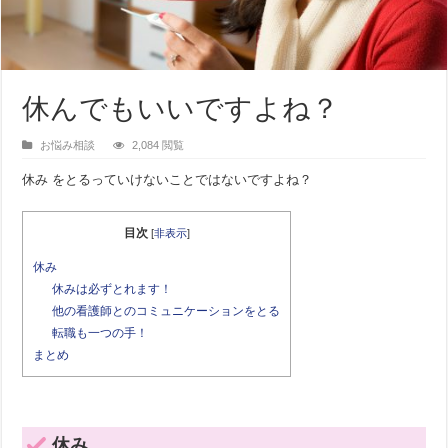
休んでもいいですよね？
お悩み相談
2,084 閲覧
休み をとるっていけないことではないですよね？
目次
[
非表示
]
休み
休みは必ずとれます！
他の看護師とのコミュニケーションをとる
転職も一つの手！
まとめ
休み