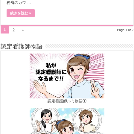
務省のカワ …
続きを読む »
1
2
»
Page 1 of 2
認定看護師物語
認定看護師ルミ物語①