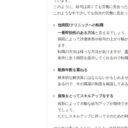
ています。
このように、給与は高くても労働に見合った
このような中で少しでも自分の労働に見合っ
他病院/クリニックへの転職
一番即効性のある方法
と言えるでしょう
病院によって評価体系や給与の上がり幅
ます。
転職の方法は様々な方法がありますが、
条件に合う病院を提示してくれるので転
勤務年数を重ねる
根本的な解決策にはならないかもしれま
あるので、今の職場の制度を確認してみ
資格をとってスキルアップをする
役割によって大幅な給与アップが期待で
でしょう。
ただしスキルアップに伴ってそのための