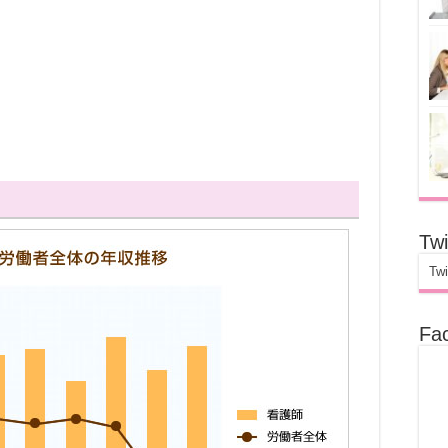
Twi
Twi
Fa