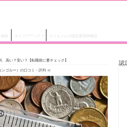
み相談
キャリアアップ
ルミちゃんの認定看護師物語
料、高い？安い？【転職前に要チェック】
認
（カンゴルー）の口コミ・評判
≪