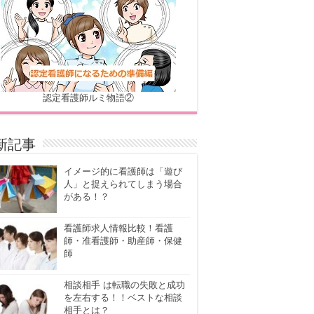
認定看護師ルミ物語②
新記事
イメージ的に看護師は「遊び
人」と捉えられてしまう場合
がある！？
看護師求人情報比較！看護
師・准看護師・助産師・保健
師
相談相手 は転職の失敗と成功
を左右する！！ベストな相談
相手とは？