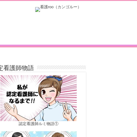
定看護師物語
認定看護師ルミ物語①