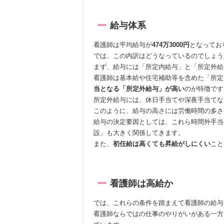
給与体系
看護師は平均給与が
474万3000円
となってお
では、この内訳はどうなっているのでしょう
まず、給与には「所定内給与」と「所定外給
看護師は基本給や住宅補助等を含めた「所定
当となる「所定外給与」が高い
のが特徴です
所定外給与には、休日手当てや深夜手当てな
このように、給与の高さには労働時間の多さ
給与の決定要因としては、これら時間外手当
設」も大きく関係してきます。
また、
初任給は高くても昇給がしにくい
こと
看護師は高給か
では、これらの条件を踏まえて看護師の給与
看護師ならではの仕事のやりがいがある一方