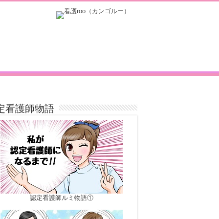
定看護師物語
認定看護師ルミ物語①