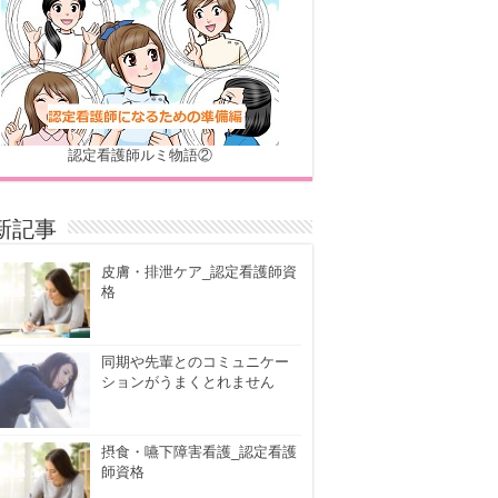
認定看護師ルミ物語②
新記事
皮膚・排泄ケア_認定看護師資
格
同期や先輩とのコミュニケー
ションがうまくとれません
摂食・嚥下障害看護_認定看護
師資格