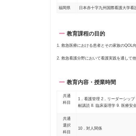
福岡県
日本赤十字九州国際看護大学看
教育課程の目的
1. 救急医療における患者とその家族のQO
2. 救急看護分野において看護実践を通し
教育内容・授業時間
共通
1．看護管理 2．リーダーシップ 
科目
献講読 8. 臨床薬理学 9. 医療安
共通
選択
10．対人関係
科目