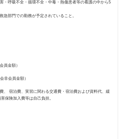
障害・呼吸不全・循環不全・中毒・熱傷患者等の看護の中から5
救急部門での勤務が予定されていること。
会非会員金額）
護協会非会員金額）
費、 宿泊費、実習に関わる交通費・宿泊費および資料代、緩
損害保険加入費等は自己負担。