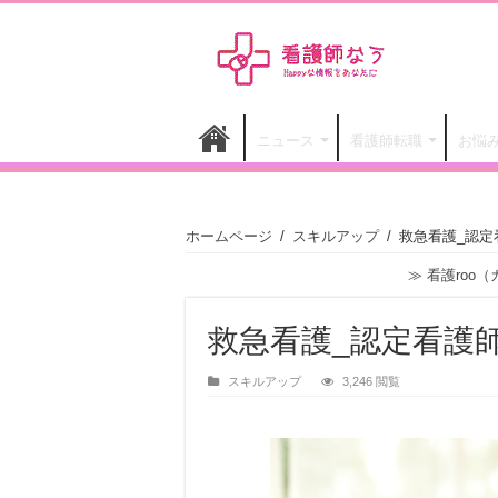
ニュース
看護師転職
お悩
ホームページ
/
スキルアップ
/
救急看護_認定
≫
看護roo
救急看護_認定看護
スキルアップ
3,246 閲覧