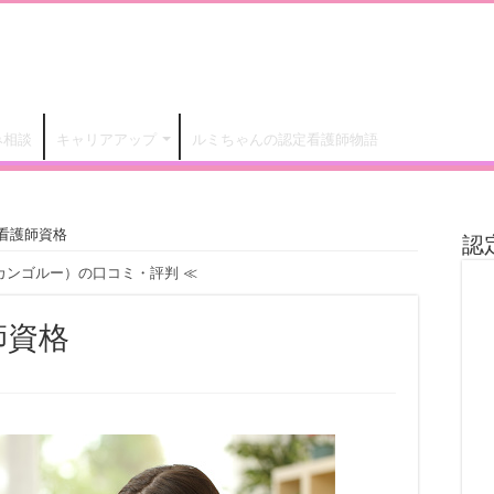
み相談
キャリアアップ
ルミちゃんの認定看護師物語
看護師資格
認
（カンゴルー）の口コミ・評判
≪
師資格