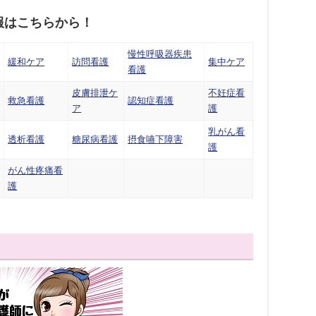
報はこちらから！
慢性呼吸器疾患
緩和ケア
訪問看護
集中ケア
看護
皮膚排泄ケ
不妊症看
救急看護
認知症看護
ア
護
乳がん看
透析看護
糖尿病看護
摂食嚥下障害
護
がん性疼痛看
護