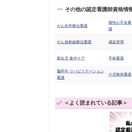
その他の認定看護師資格情
慢性心不全看
がん化学療法看護
護
がん放射線療法看護
感染管理
新生児 集中ケア
手術看護
脳卒中 リハビリテーション
小児救急看護
看護
＜よく読まれている記事＞