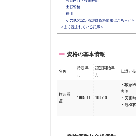
教育内容・授業時間
出願資格
費用
その他の認定看護師資格情報はこちらから
＜よく読まれている記事＞
資格の基本情報
特定年
認定開始年
名称
知識と
月
月
・救急
実施
救急看
1995.11
1997.6
・災害
護
・危機