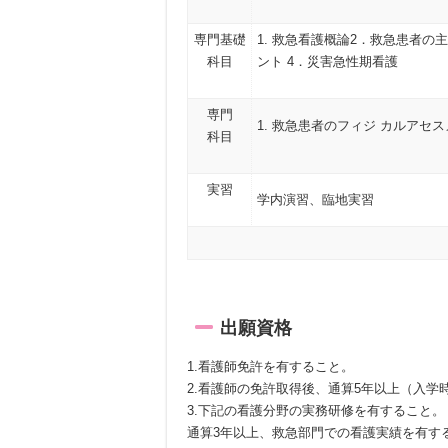
専門基礎
1. 救急看護概論2．救急患者の
科目
ント 4．災害急性期看護
専門
1. 救急患者のフィジ カルアセス
科目
実習
学内演習、臨地実習
出願資格
1.看護師免許を有すること。
2.看護師の免許取得後、通算5年以上（入
3.下記の看護分野の実務研修を有すること。
通算3年以上、救急部門での看護実績を有す